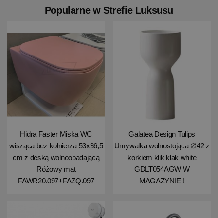
Popularne w Strefie Luksusu
Hidra Faster Miska WC
Galatea Design Tulips
wisząca bez kołnierza 53x36,5
Umywalka wolnostojąca ∅42 z
cm z deską wolnoopadającą
korkiem klik klak white
Różowy mat
GDLT054AGW W
FAWR20.097+FAZQ.097
MAGAZYNIE!!