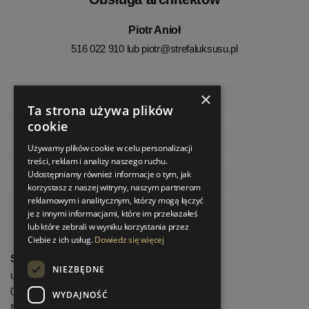
Piotr Anioł
516 022 910 lub
piotr@strefaluksusu.pl
×
Facebook
Ta strona używa plików
cookie
Instagram
Używamy plików cookie w celu personalizacji
treści, reklam i analizy naszego ruchu.
Udostępniamy również informacje o tym, jak
Pinterest
korzystasz z naszej witryny, naszym partnerom
reklamowym i analitycznym, którzy mogą łączyć
je z innymi informacjami, które im przekazałeś
lub które zebrali w wyniku korzystania przez
Ciebie z ich usług.
Dowiedz się więcej
StrefaLuksusu.pl
NIEZBĘDNE
ul. Bartycka 24/26 Pawilon 227
00-716 Warszawa
WYDAJNOŚĆ
NIP: 8251972213