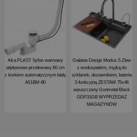
Alca PLAST Syfon wannowy
Galatea Design Modus S Zlew
odpływowo-przelewowy 80 cm
z wodospadem, myjką do
z korkiem automatycznym biały
szklanek, dozownikiem, bateria
A51BM-80
3-funkcyjną ZESTAW 75x46
wpuszczany Gunmetal Black
GDP31GB WYPRZEDAŻ
MAGAZYNÓW